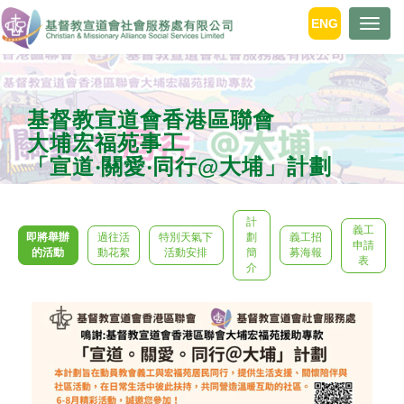
ENG
Togg
navig
基督教宣道會香港區聯會
大埔宏福苑事工
「宣道‧關愛‧同行@大埔」計劃
計
義工
即將舉辦
過往活
特別天氣下
劃
義工招
申請
的活動
動花絮
活動安排
簡
募海報
表
介